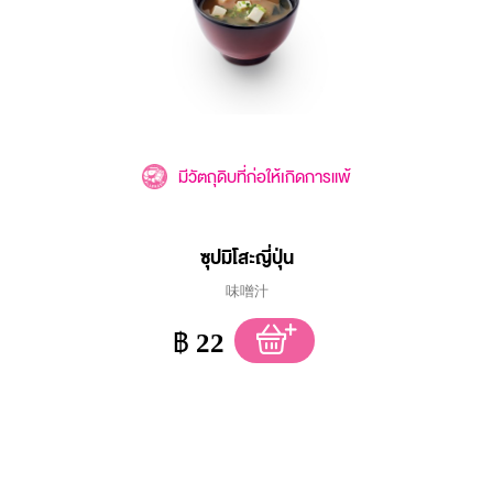
มีวัตถุดิบที่ก่อให้เกิดการแพ้
ซุปมิโสะญี่ปุ่น
味噌汁
฿
22