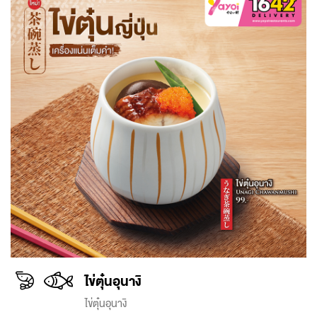
ไข่ตุ๋นอุนางิ
ไข่ตุ๋นอุนางิ