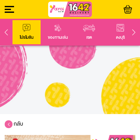
โปรโมชัน
ของทานเล่น
เซต
ดงบุริ
กลับ