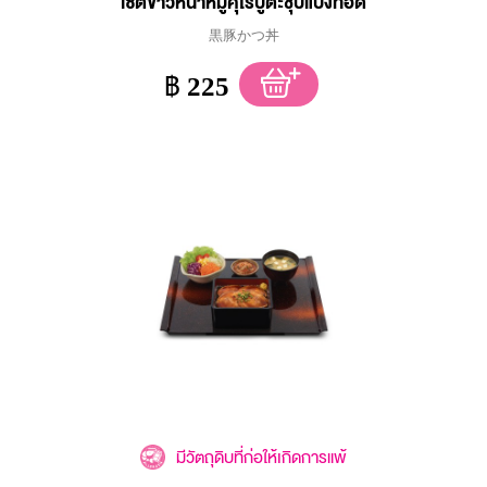
เซตข้าวหน้าหมูคุโรบูตะชุบแป้งทอด
黒豚かつ丼
฿
225
มีวัตถุดิบที่ก่อให้เกิดการแพ้