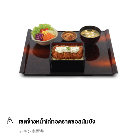
เซตข้าวหน้าไก่ทอดราดซอสนัมบัง
チキン南蛮丼