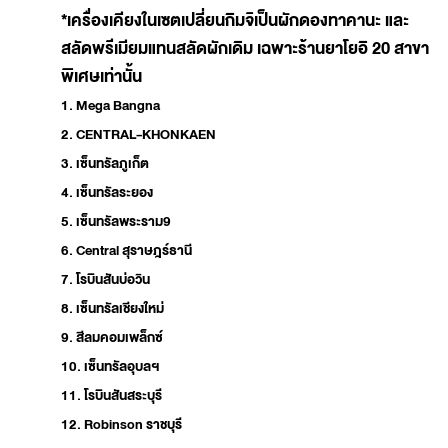
*เครื่องเคียงในเซตเปลี่ยนกิมจิเป็นผักดองทาคานะ และ
สลัดพรีเมียมแทนสลัดผักเดิม เฉพาะร้านยาโยอิ 20 สาขา
พิเศษเท่านั้น
1. Mega Bangna
2. CENTRAL-KHONKAEN
3. เซ็นทรัลภูเก็ต
4. เซ็นทรัลระยอง
5. เซ็นทรัลพระราม9
6. Central สุราษฎร์ธานี
7. โรบินสันบ่อวิน
8. เซ็นทรัลเชียงใหม่
9. สีลมคอมเพล็กซ์
10. เซ็นทรัลอุบลฯ
11. โรบินสันสระบุรี
12. Robinson ราชบุรี