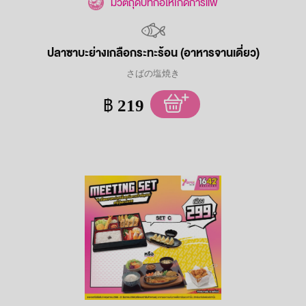
มีวัตถุดิบที่ก่อให้เกิดการแพ้
ปลาซาบะย่างเกลือกระทะร้อน (อาหารจานเดี่ยว)
さばの塩焼き
฿
219