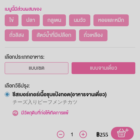
เมนูนี้มีส่วนผสมของ
ไข่
ปลา
กลูเตน
นมวัว
หอยและหมึก
ถั่วลิสง
สัตว์น้ำที่มีเปลือก
ถั่วเหลือง
เลือกประเภทอาหาร:
แบบเซต
แบบจานเดี่ยว
เลือกวิธีปรุง:
ชีสเบอร์เกอร์เนื้อชุบแป้งทอด(อาหารจานเดี่ยว)
チーズ入りビーフメンチカツ
มีวัตถุดิบที่ก่อให้เกิดการแพ้
฿255