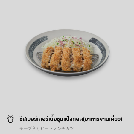
ชีสเบอร์เกอร์เนื้อชุบแป้งทอด(อาหารจานเดี่ยว)
チーズ入りビーフメンチカツ