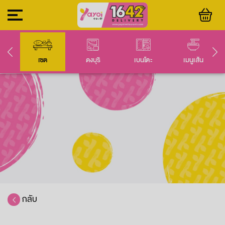
ล่น
เซต
ดงบุริ
เบนโตะ
เมนูเส้น
กลับ