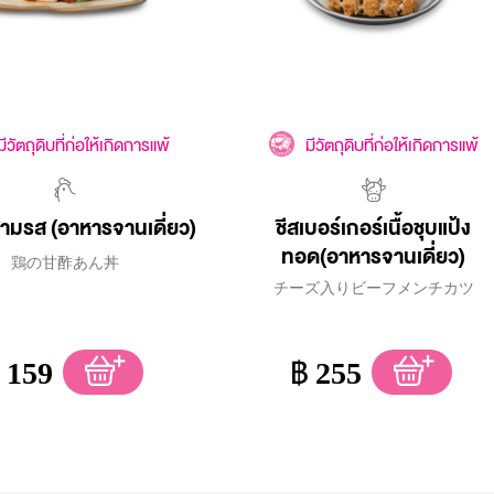
มีวัตถุดิบที่ก่อให้เกิดการแพ้
มีวัตถุดิบที่ก่อให้เกิดการแพ้
ามรส (อาหารจานเดี่ยว)
ชีสเบอร์เกอร์เนื้อชุบแป้ง
ทอด(อาหารจานเดี่ยว)
鶏の甘酢あん丼
チーズ入りビーフメンチカツ
159
฿
255