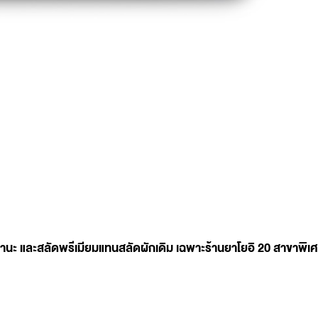
าคานะ และสลัดพรีเมียมแทนสลัดผักเดิม เฉพาะร้านยาโยอิ 20 สาขาพิเ