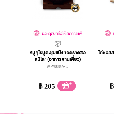
มีวัตถุดิบที่ก่อให้เกิดการแพ้
หมูคุโรบูตะชุบแป้งทอดราดซอ
ไก่ซอสส
สมิโสะ (อาหารจานเดี่ยว)
黒豚味噌かつ
฿
205
฿