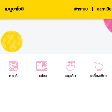
เมนูยาโยอิ
เข้าระบบ
ลงทะเบี
ดงบุริ
เบนโตะ
เมนูเส้น
เครื่องเคียง