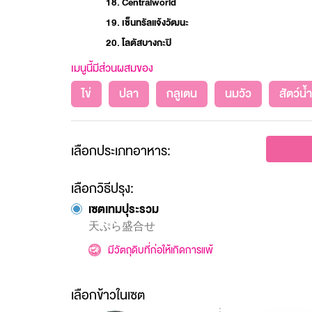
18. Centralworld
19. เซ็นทรัลแจ้งวัฒนะ
20. โลตัสบางกะปิ
เมนูนี้มีส่วนผสมของ
ไข่
ปลา
กลูเตน
นมวัว
สัตว์น้ำ
เลือกประเภทอาหาร:
เลือกวิธีปรุง:
เซตเทมปุระรวม
天ぷら盛合せ
มีวัตถุดิบที่ก่อให้เกิดการแพ้
เลือกข้าวในเซต