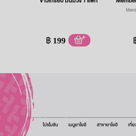
ข้าวเกรียบ มันม่วง 1 แพ็ก
Membe
฿
199
โปรโมชัน
เมนูยาโยอิ
สาขายาโยอิ
เกี่