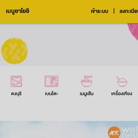
เมนูยาโยอิ
เข้าระบบ
ลงทะเบี
ดงบุริ
เบนโตะ
เมนูเส้น
เครื่องเคียง