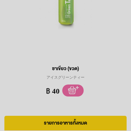
ชาเขียว (ขวด)
アイスグリーンティー
฿
40
รายการอาหารทั้งหมด