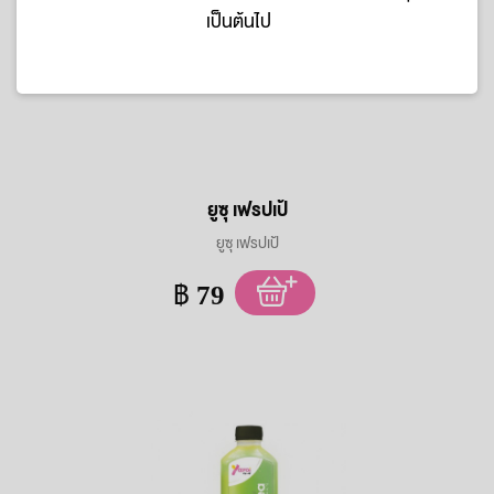
เป็นต้นไป
ยูซุ เฟรปเป้
ยูซุ เฟรปเป้
฿
79