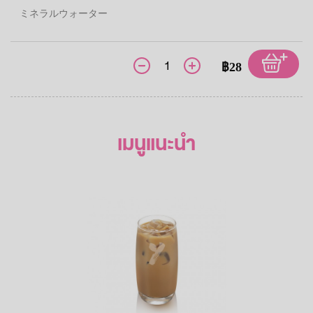
ミネラルウォーター
฿28
เมนูแนะนำ