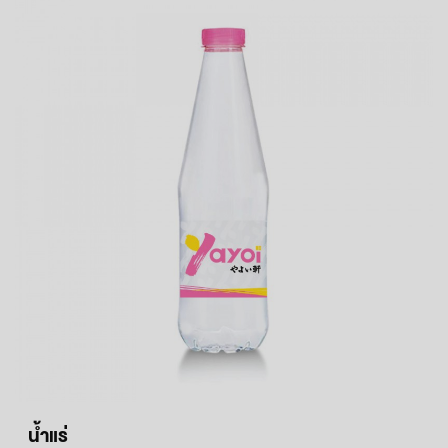
น้ำแร่