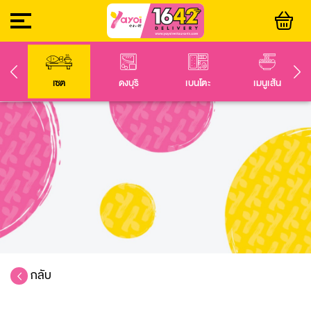
ล่น
เซต
ดงบุริ
เบนโตะ
เมนูเส้น
กลับ