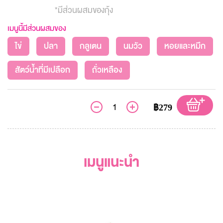
*มีส่วนผสมของกุ้ง
เมนูนี้มีส่วนผสมของ
ไข่
ปลา
กลูเตน
นมวัว
หอยและหมึก
สัตว์น้ำที่มีเปลือก
ถั่วเหลือง
฿279
เมนูแนะนำ