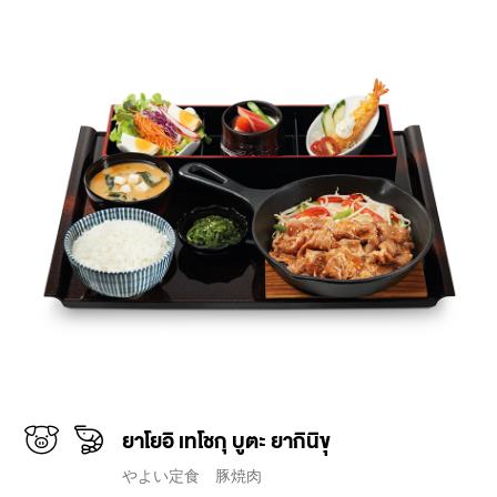
ยาโยอิ เทโชกุ บูตะ ยากินิขุ
やよい定食 豚焼肉