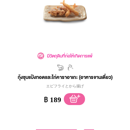
มีวัตถุดิบที่ก่อให้เกิดการแพ้
กุ้งชุบแป้งทอดและไก่คาราอาเกะ (อาหารจานเดี่ยว)
エビフライとから揚げ
฿
189