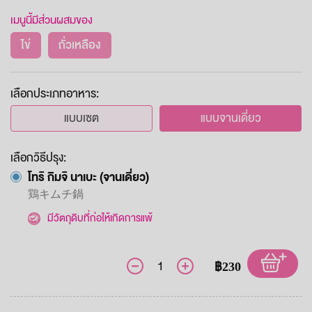
เมนูนี้มีส่วนผสมของ
ไข่
ถั่วเหลือง
เลือกประเภทอาหาร:
แบบเซต
แบบจานเดี่ยว
เลือกวิธีปรุง:
โทริ กิมจิ นาเบะ (จานเดี่ยว)
鶏キムチ鍋
มีวัตถุดิบที่ก่อให้เกิดการแพ้
฿230