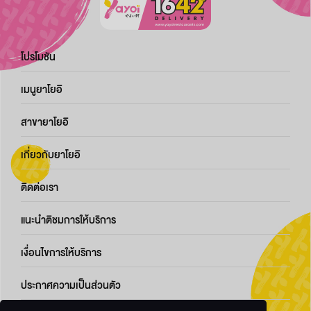
โปรโมชัน
เมนูยาโยอิ
สาขายาโยอิ
เกี่ยวกับยาโยอิ
ติดต่อเรา
แนะนำติชมการให้บริการ
เงื่อนไขการให้บริการ
ประกาศความเป็นส่วนตัว