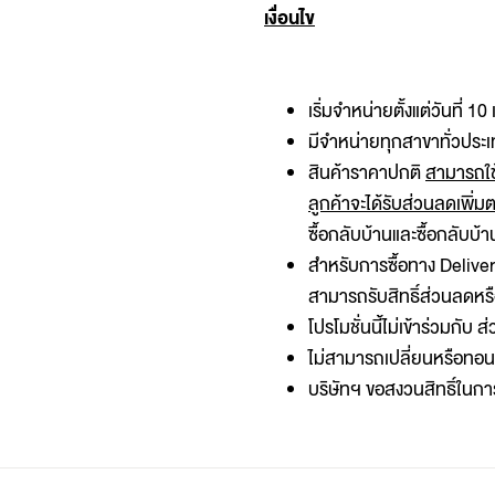
เงื่อนไข
เริ่มจำหน่ายตั้งแต่วันที่ 1
มีจำหน่ายทุกสาขาทั่วประ
สินค้าราคาปกติ
สามารถใช
ลูกค้าจะได้รับส่วนลดเพิ่
ซื้อกลับบ้านและซื้อกลับบ้าน
สำหรับการซื้อทาง Deliver
สามารถรับสิทธิ์ส่วนลดหรื
โปรโมชั่นนี้ไม่เข้าร่วมกับ
ไม่สามารถเปลี่ยนหรือทอนเ
บริษัทฯ ขอสงวนสิทธิ์ในกา