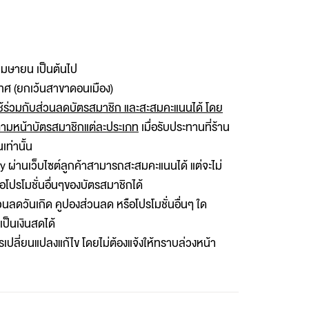
0 เมษายน เป็นต้นไป
เทศ (ยกเว้นสาขาดอนเมือง)
้ร่วมกับส่วนลดบัตรสมาชิก และสะสมคะแนนได้ โดย
มตามหน้าบัตรสมาชิกแต่ละประเภท
เมื่อรับประทานที่ร้าน
เท่านั้น
y ผ่านเว็บไซต์ลูกค้าสามารถสะสมคะแนนได้ แต่จะไม่
อโปรโมชั่นอื่นๆของบัตรสมาชิกได้
 ส่วนลดวันเกิด คูปองส่วนลด หรือโปรโมชั่นอื่นๆ ใด
ป็นเงินสดได้
รเปลี่ยนแปลงแก้ไข โดยไม่ต้องแจ้งให้ทราบล่วงหน้า