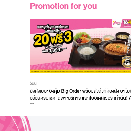
Promotion for you
วันนี้
ยิ่งสั่งเยอะ ยิ่งคุ้ม Big Order พร้อมส่งถึงที่ต้องสั่ง ยาโยอ
อร่อยครบเซต เฉพาะบริการ #ยาโยอิเดลิเวอรี เท่านั้น! 
🩷