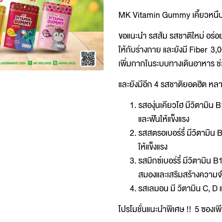
MK Vitamin Gummy เคี้ยวหนึบ ไ
ขอแนะนำ รสส้ม รสชาติใหม่ อร่อยถูก
ให้กับร่างกาย และยังมี Fiber 3,
เพิ่มกากในระบบทางเดินอาหาร ช่
และยังมีอีก 4 รสชาติยอดฮิต 
รสองุ่นเคียวโฮ มีวิตามิน 
และฟันให้แข็งแรง
รสสตรอเบอร์รี่ มีวิตามิน
ให้แข็งแรง
รสมิกซ์เบอร์รี่ มีวิตามิน
สมองและเสริมสร้างความ
รสเลมอน มี วิตามิน C, D แ
โปรโมชั่นแนะนำพิเศษ !! 5 ซองเพี