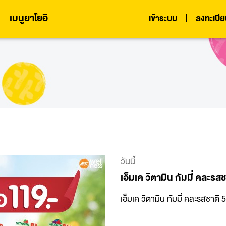
เมนูยาโยอิ
เข้าระบบ
ลงทะเบี
วันนี้
เอ็มเค วิตามิน กัมมี่ คละร
เอ็มเค วิตามิน กัมมี่ คละรสชาติ