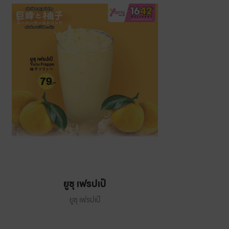
ยูซุ เฟรปเป้
ยูซุ เฟรปเป้