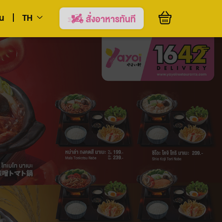
ยน
TH
สั่งอาหารทันที
EN