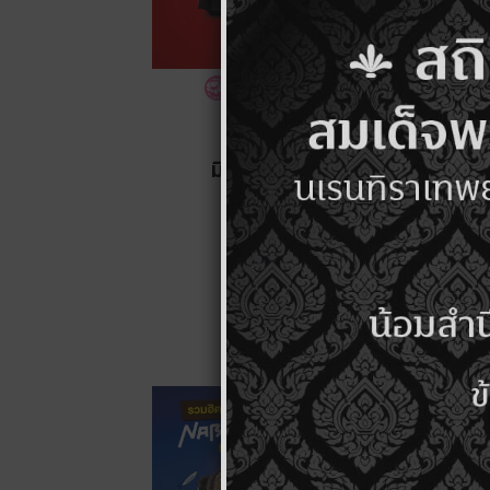
มีวัตถุดิบที่ก่อให้เกิดการแพ้
มิโสะ โทเมโท นาเบะ (หมู)
มิโสะ โทเมโท นาเบะ (หมู)
฿
229