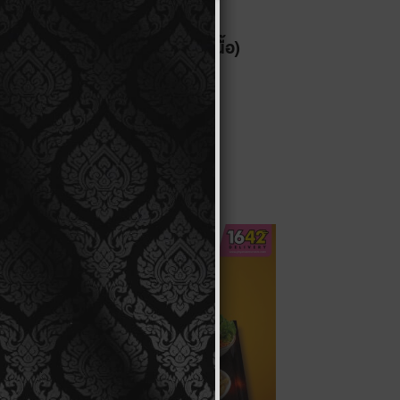
หม่าล่า ทงคตสึ นาเบะ (เนื้อ)
หม่าล่า ทงคตสึ นาเบะ (เนื้อ)
฿
239