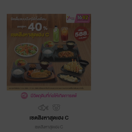
มีวัตถุดิบที่ก่อให้เกิดการแพ้
เซตสิงหาสุดเฮง C
เซตสิงหาสุดเฮง C