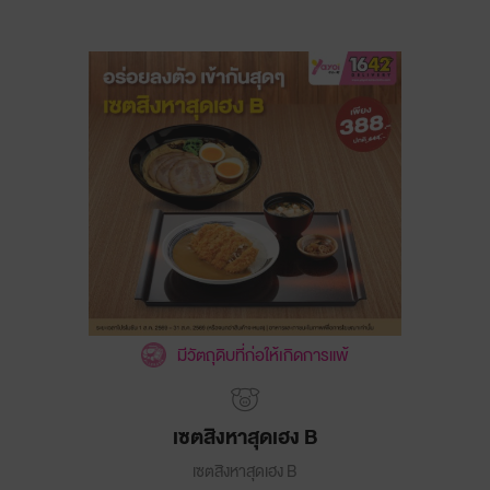
มีวัตถุดิบที่ก่อให้เกิดการแพ้
เซตสิงหาสุดเฮง B
เซตสิงหาสุดเฮง B