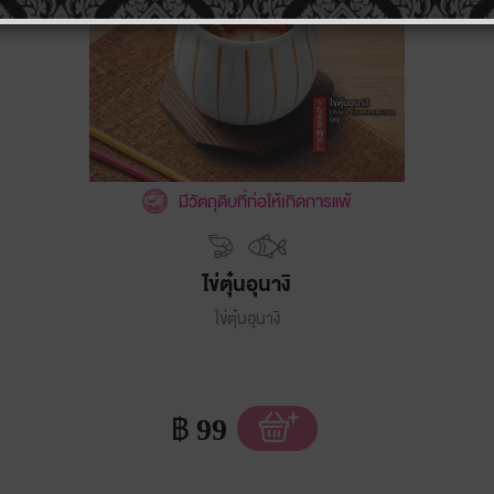
มีวัตถุดิบที่ก่อให้เกิดการแพ้
ไข่ตุ๋นอุนางิ
ไข่ตุ๋นอุนางิ
฿
99