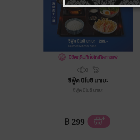
มีวัตถุดิบที่ก่อให้เกิดการแพ้
ซีฟู้ด นิโบชิ นาเบะ
ซีฟู้ด นิโบชิ นาเบะ
฿
299