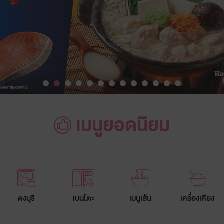
เมนูยอดนิยม
ดงบุริ
เบนโตะ
เมนูเส้น
เครื่องเคียง