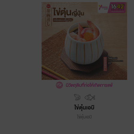
มีวัตถุดิบที่ก่อให้เกิดการแพ้
ไข่ตุ๋นเอบิ
ไข่ตุ๋นเอบิ