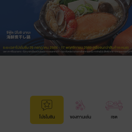
โปรโมชัน
ของทานเล่น
เซต