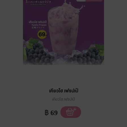
เคียวโฮ เฟรปเป้
เคียวโฮ เฟรปเป้
฿
69