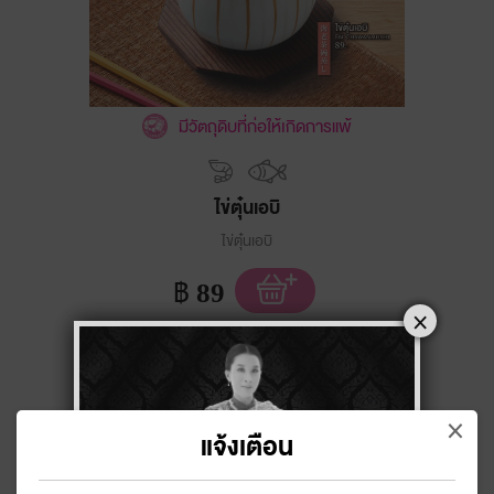
มีวัตถุดิบที่ก่อให้เกิดการแพ้
ไข่ตุ๋นเอบิ
ไข่ตุ๋นเอบิ
฿
89
×
×
แจ้งเตือน