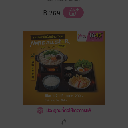
฿
269
มีวัตถุดิบที่ก่อให้เกิดการแพ้