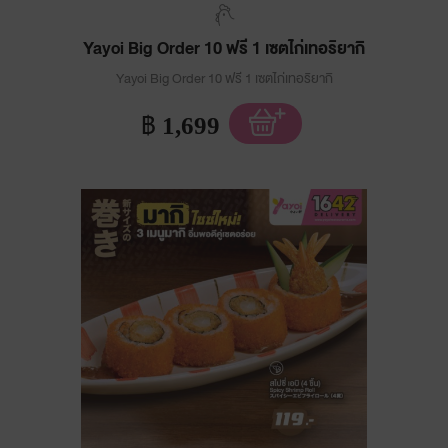
Yayoi Big Order 10 ฟรี 1 เซตไก่เทอริยากิ
Yayoi Big Order 10 ฟรี 1 เซตไก่เทอริยากิ
฿
1,699