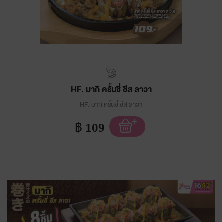
HF. มากิ ครั้นชี่ ชีส ลาวา
HF. มากิ ครั้นชี่ ชีส ลาวา
฿
109