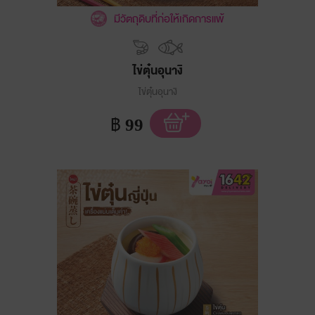
มีวัตถุดิบที่ก่อให้เกิดการแพ้
ไข่ตุ๋นอุนางิ
ไข่ตุ๋นอุนางิ
฿
99