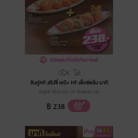
มีวัตถุดิบที่ก่อให้เกิดการแพ้
จับคู่HF.สไปซี่ เอบิ+ HF.เอ็กซ์ตรีม มากิ
จับคู่HF.สไปซี่ เอบิ+ HF.เอ็กซ์ตรีม มากิ
฿
238