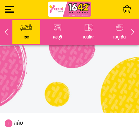
ล่น
เซต
ดงบุริ
เบนโตะ
เมนูเส้น
กลับ