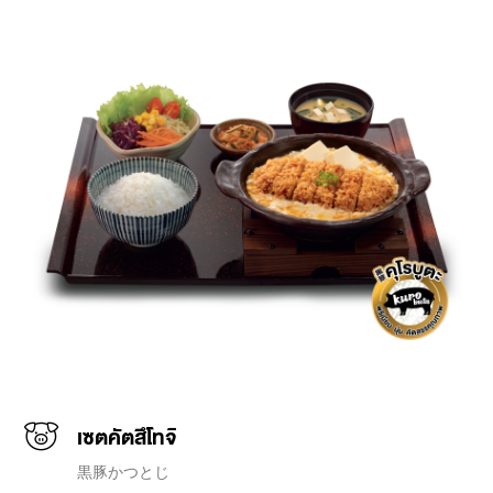
เซตคัตสึโทจิ
黒豚かつとじ