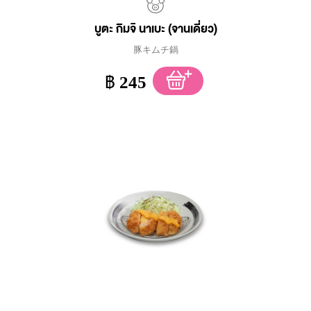
บูตะ กิมจิ นาเบะ (จานเดี่ยว)
豚キムチ鍋
฿
245