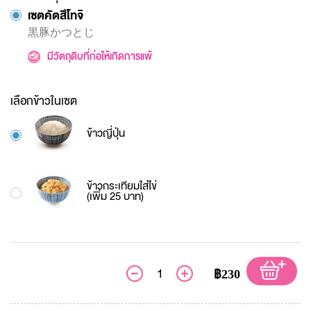
เซตคัตสึโทจิ
黒豚かつとじ
มีวัตถุดิบที่ก่อให้เกิดการแพ้
เลือกข้าวในเซต
ข้าวญี่ปุ่น
ข้าวกระเทียมใส่ไข่
(เพิ่ม 25 บาท)
฿230