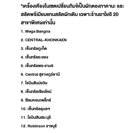
*เครื่องเคียงในเซตเปลี่ยนกิมจิเป็นผักดองทาคานะ และ
สลัดพรีเมียมแทนสลัดผักเดิม เฉพาะร้านยาโยอิ 20
สาขาพิเศษเท่านั้น
1. Mega Bangna
2. CENTRAL-KHONKAEN
3. เซ็นทรัลภูเก็ต
4. เซ็นทรัลระยอง
5. เซ็นทรัลพระราม9
6. Central สุราษฎร์ธานี
7. โรบินสันบ่อวิน
8. เซ็นทรัลเชียงใหม่
9. สีลมคอมเพล็กซ์
10. เซ็นทรัลอุบลฯ
11. โรบินสันสระบุรี
12. Robinson ราชบุรี