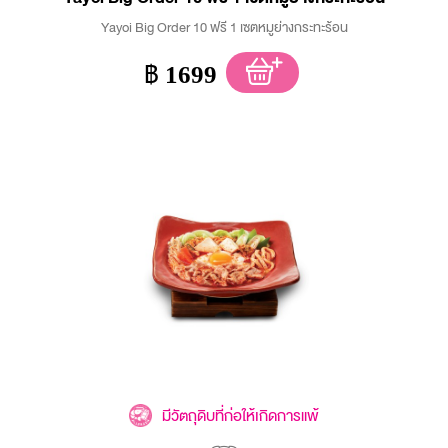
Yayoi Big Order 10 ฟรี 1 เซตหมูย่างกระทะร้อน
฿
1699
มีวัตถุดิบที่ก่อให้เกิดการแพ้