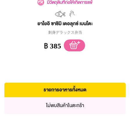
มีวัตถุดิบที่ก่อให้เกิดการแพ้
ยาโยอิ ซาชิมิ เดอลุกซ์ เบนโตะ
刺身デラックス弁当
฿
385
รายการอาหารทั้งหมด
ไม่พบสินค้าในตะกร้า