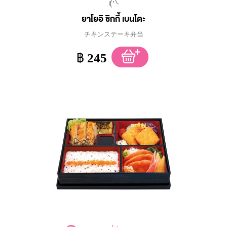
ยาโยอิ ชิกกี้ เบนโตะ
チキンステーキ弁当
฿
245